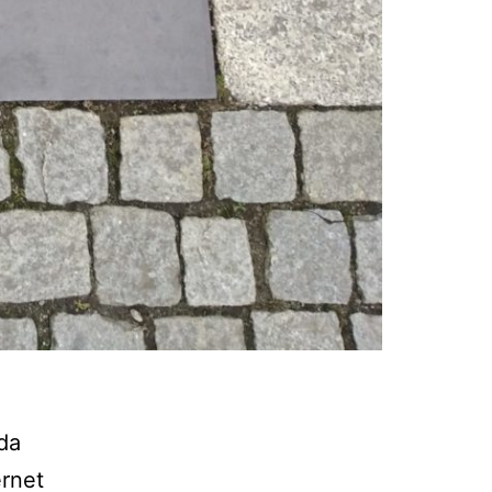
da
ernet