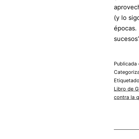
aprovech
(y lo si
épocas. 
sucesos
Publicada 
Categori
Etiqueta
Libro de G
contra la 