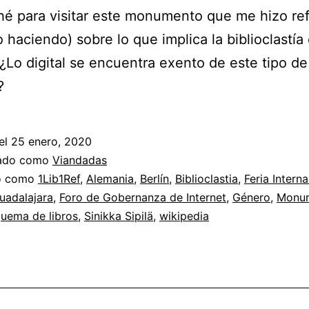
é para visitar este monumento que me hizo ref
go haciendo) sobre lo que implica la biblioclastía
¿Lo digital se encuentra exento de este tipo de
?
el
25 enero, 2020
zado como
Viandadas
do como
1Lib1Ref
,
Alemania
,
Berlín
,
Biblioclastia
,
Feria Interna
uadalajara
,
Foro de Gobernanza de Internet
,
Género
,
Monu
quema de libros
,
Sinikka Sipilä
,
wikipedia