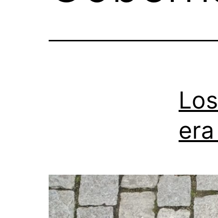
Los
era