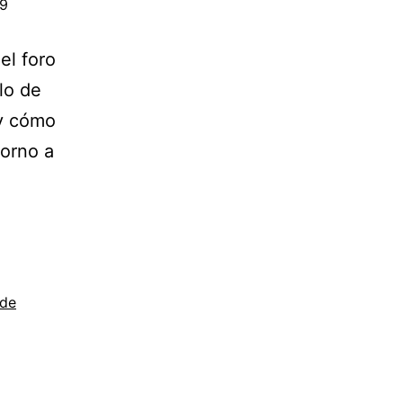
19
el foro
lo de
 y cómo
torno a
 de