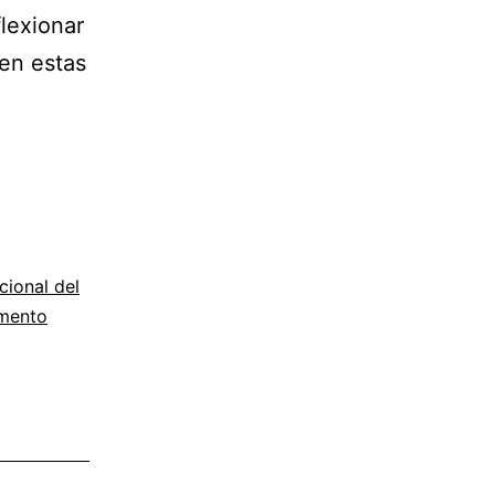
lexionar
 en estas
cional del
mento