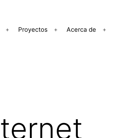
Proyectos
Acerca de
Abrir
Abrir
Abrir
el
el
el
menú
menú
menú
ternet