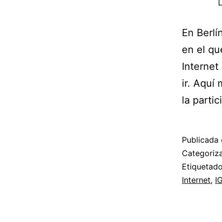
L
En Berlí
en el qu
Internet
ir. Aquí
la partic
Publicada 
Categori
Etiqueta
Internet
,
I