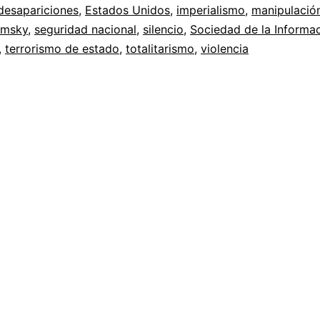
desapariciones
,
Estados Unidos
,
imperialismo
,
manipulació
Análisis
msky
,
seguridad nacional
,
silencio
,
Sociedad de la Informa
del
,
terrorismo de estado
,
totalitarismo
,
violencia
discurso