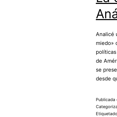
Aná
Analicé 
miedo» d
política
de Améri
se prese
desde 
Publicada 
Categori
Etiqueta