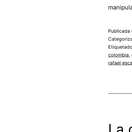
manipula
Publicada 
Categori
Etiqueta
colombia
,
rafael esc
La 