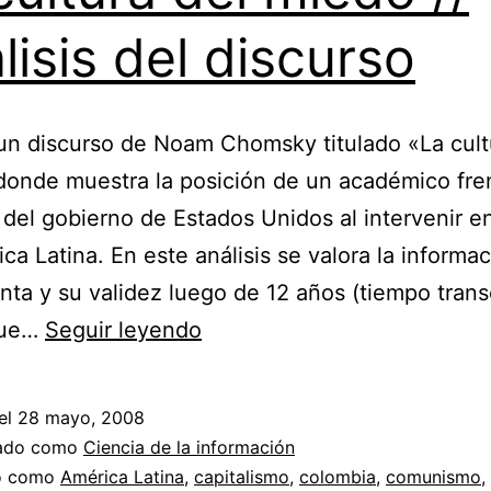
lisis del discurso
un discurso de Noam Chomsky titulado «La cult
onde muestra la posición de un académico fren
s del gobierno de Estados Unidos al intervenir e
ca Latina. En este análisis se valora la informa
nta y su validez luego de 12 años (tiempo trans
La
que…
Seguir leyendo
cultura
del
el
28 mayo, 2008
miedo
zado como
Ciencia de la información
//
do como
América Latina
,
capitalismo
,
colombia
,
comunismo
,