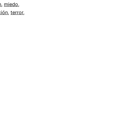
n
,
miedo
,
ción
,
terror
,