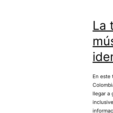
La 
mús
ide
En este 
Colombia
llegar a
inclusiv
informac