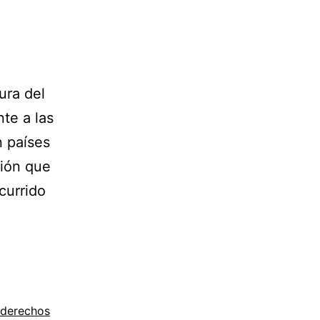
ura del
te a las
n países
ción que
currido
derechos