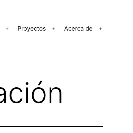
Proyectos
Acerca de
Abrir
Abrir
Abrir
el
el
el
menú
menú
menú
ación