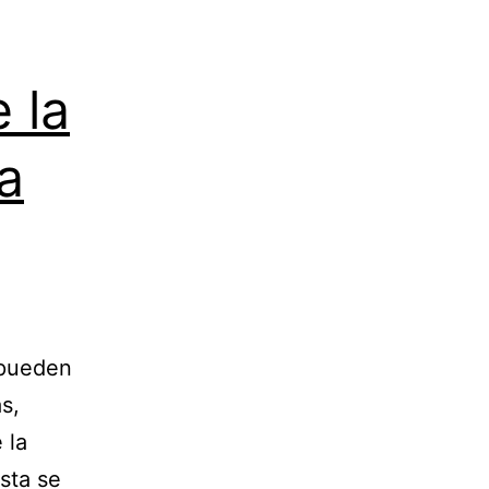
 la
a
 pueden
s,
 la
sta se