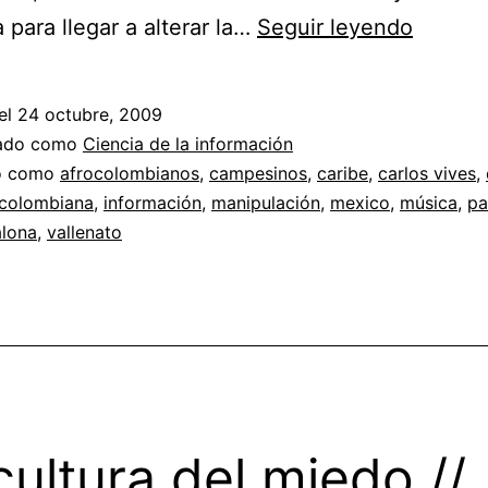
La
 para llegar a alterar la…
Seguir leyendo
transna
de
el
24 octubre, 2009
la
zado como
Ciencia de la información
música
do como
afrocolombianos
,
campesinos
,
caribe
,
carlos vives
,
colombiana
,
información
,
manipulación
,
mexico
,
música
,
pa
en
alona
,
vallenato
Colomb
y
la
identid
naciona
cultura del miedo //