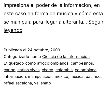
impresiona el poder de la información, en
este caso en forma de música y cómo esta
se manipula para llegar a alterar la…
Seguir
La
leyendo
transnacionalidad
de
Publicada el
24 octubre, 2009
la
Categorizado como
Ciencia de la información
música
Etiquetado como
afrocolombianos
,
campesinos
,
caribe
,
carlos vives
,
choco
,
colombia
,
colombiana
,
en
información
,
manipulación
,
mexico
,
música
,
pacífico
,
Colombia
rafael escalona
,
vallenato
y
la
identidad