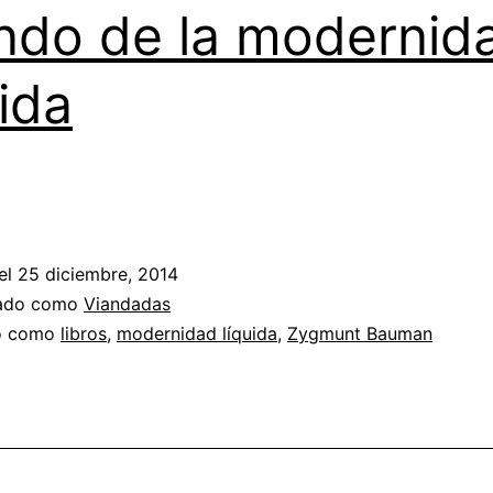
do de la modernid
uida
el
25 diciembre, 2014
zado como
Viandadas
do como
libros
,
modernidad líquida
,
Zygmunt Bauman