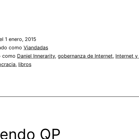
el
1 enero, 2015
zado como
Viandadas
do como
Daniel Innerarity
,
gobernanza de Internet
,
Internet y
ocracia
,
libros
yendo QP