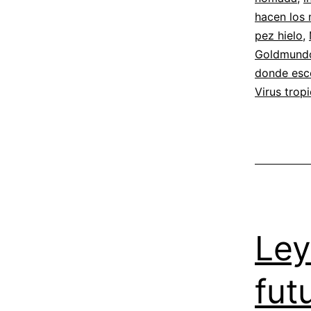
hacen los 
pez hielo
,
Goldmund
donde esc
Virus tropi
Ley
fut