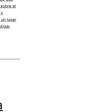
sobre el
 y
 un lugar
stigar
,
a