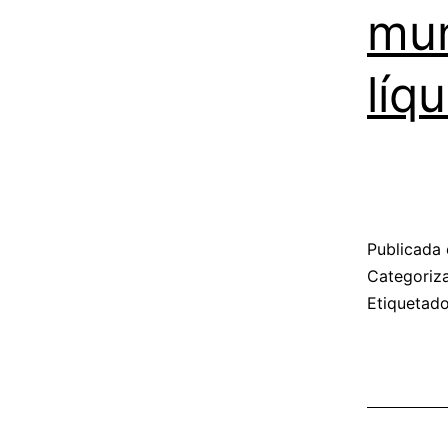
mun
líq
Publicada 
Categori
Etiqueta