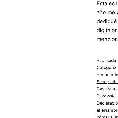
Esta es 
año me p
dediqué 
digitales
menciono
Publicada 
Categori
Etiqueta
Schopenha
Case studi
Bukowski
,
Declaraci
el enjambr
nómada
,
i