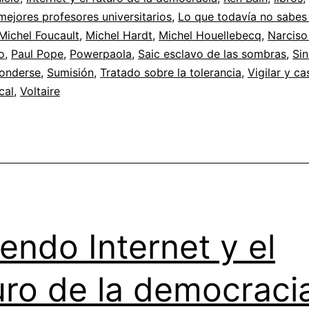
mejores profesores universitarios
,
Lo que todavía no sabes 
Michel Foucault
,
Michel Hardt
,
Michel Houellebecq
,
Narciso
o
,
Paul Pope
,
Powerpaola
,
Saic esclavo de las sombras
,
Sin
onderse
,
Sumisión
,
Tratado sobre la tolerancia
,
Vigilar y ca
cal
,
Voltaire
endo Internet y el
uro de la democraci