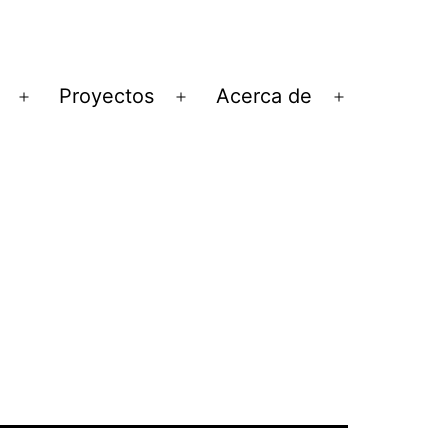
Proyectos
Acerca de
Abrir
Abrir
Abrir
el
el
el
menú
menú
menú