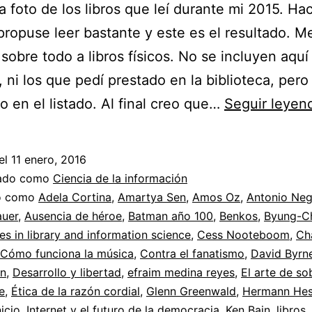
la foto de los libros que leí durante mi 2015. Ha
ropuse leer bastante y este es el resultado. M
sobre todo a libros físicos. No se incluyen aquí
, ni los que pedí prestado en la biblioteca, pero
 en el listado. Al final creo que…
Seguir leyen
el
11 enero, 2016
zado como
Ciencia de la información
do como
Adela Cortina
,
Amartya Sen
,
Amos Oz
,
Antonio Neg
uer
,
Ausencia de héroe
,
Batman año 100
,
Benkos
,
Byung-C
es in library and information science
,
Cess Nooteboom
,
Ch
Cómo funciona la música
,
Contra el fanatismo
,
David Byrn
ón
,
Desarrollo y libertad
,
efraim medina reyes
,
El arte de sob
e
,
Ética de la razón cordial
,
Glenn Greenwald
,
Hermann He
nicio
,
Internet y el futuro de la democracia
,
Ken Bain
,
libros
,