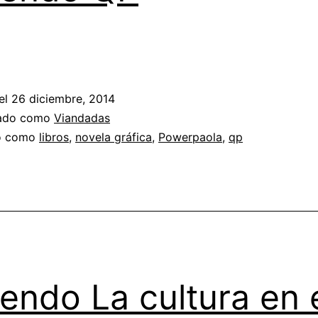
el
26 diciembre, 2014
zado como
Viandadas
do como
libros
,
novela gráfica
,
Powerpaola
,
qp
endo La cultura en 