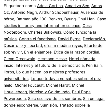
en
Etiquetado como
Adela Cortina
,
Amartya Sen
,
Amos
Oz
,
Antonio Negri
,
Arthur Schopenhauer
,
Ausencia de
201
héroe
,
Batman año 100
,
Benkos
,
Byung-Chul Han
,
Case
studies in library and information science
,
Cess
Nooteboom
,
Charles Bukowski
,
Cómo funciona la
música
,
Contra el fanatismo
,
David Byrne
,
Declaración
,
Desarrollo y libertad
,
efraim medina reyes
,
El arte de
sobrevivir
,
En el enjambre
,
Ética de la razón cordial
,
Glenn Greenwald
,
Hermann Hesse
,
Hotel nómada
,
inicio
,
Internet y el futuro de la democracia
,
Ken Bain
,
libros
,
Lo que hacen los mejores profesores
universitarios
,
Lo que todavía no sabes sobre el pez
hielo
,
Michel Foucault
,
Michel Hardt
,
Michel
Houellebecq
,
Narciso y Goldmundo
,
Paul Pope
,
Powerpaola
,
Saic esclavo de las sombras
,
Sin un lugar
donde esconderse
,
Sumisión
,
Tratado sobre la