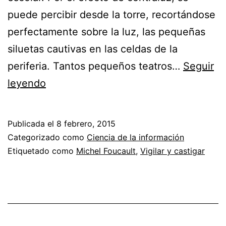
puede percibir desde la torre, recortándose
perfectamente sobre la luz, las pequeñas
siluetas cautivas en las celdas de la
periferia. Tantos pequeños teatros…
Seguir
La
leyendo
visibilidad
es
Publicada el
8 febrero, 2015
una
Categorizado como
Ciencia de la información
trampa
Etiquetado como
Michel Foucault
,
Vigilar y castigar