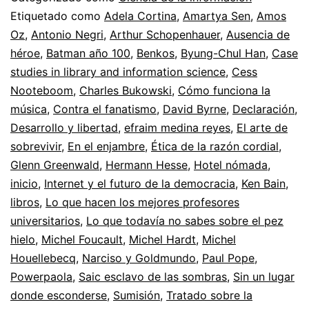
en
Etiquetado como
Adela Cortina
,
Amartya Sen
,
Amos
Oz
,
Antonio Negri
,
Arthur Schopenhauer
,
Ausencia de
201
héroe
,
Batman año 100
,
Benkos
,
Byung-Chul Han
,
Case
studies in library and information science
,
Cess
Nooteboom
,
Charles Bukowski
,
Cómo funciona la
música
,
Contra el fanatismo
,
David Byrne
,
Declaración
,
Desarrollo y libertad
,
efraim medina reyes
,
El arte de
sobrevivir
,
En el enjambre
,
Ética de la razón cordial
,
Glenn Greenwald
,
Hermann Hesse
,
Hotel nómada
,
inicio
,
Internet y el futuro de la democracia
,
Ken Bain
,
libros
,
Lo que hacen los mejores profesores
universitarios
,
Lo que todavía no sabes sobre el pez
hielo
,
Michel Foucault
,
Michel Hardt
,
Michel
Houellebecq
,
Narciso y Goldmundo
,
Paul Pope
,
Powerpaola
,
Saic esclavo de las sombras
,
Sin un lugar
donde esconderse
,
Sumisión
,
Tratado sobre la