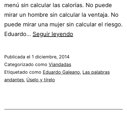
menú sin calcular las calorías. No puede
mirar un hombre sin calcular la ventaja. No
puede mirar una mujer sin calcular el riesgo.
Ventana
Eduardo…
Seguir leyendo
sobre
un
Publicada el
1 diciembre, 2014
hombre
Categorizado como
Viandadas
de
Etiquetado como
Eduardo Galeano
,
Las palabras
andantes
,
Úselo y tírelo
éxito