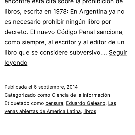
encontré esta cita sobre la prohibición de
libros, escrita en 1978: En Argentina ya no
es necesario prohibir ningún libro por
decreto. El nuevo Código Penal sanciona,
como siempre, al escritor y al editor de un
libro que se considere subversivo.…
Seguir
Prohibición
leyendo
de
libros
Publicada el
6 septiembre, 2014
en
Categorizado como
Ciencia de la información
Argentina
Etiquetado como
censura
,
Eduardo Galeano
,
Las
venas abiertas de América Latina
,
libros
en
los
setentas