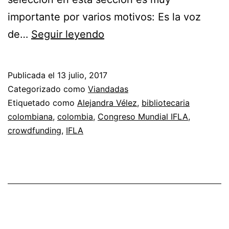
importante por varios motivos: Es la voz
Crowdfunding
de…
Seguir leyendo
por
bibliotecaria
Publicada el
13 julio, 2017
colombiana
Categorizado como
Viandadas
Etiquetado como
Alejandra Vélez
,
bibliotecaria
colombiana
,
colombia
,
Congreso Mundial IFLA
,
crowdfunding
,
IFLA