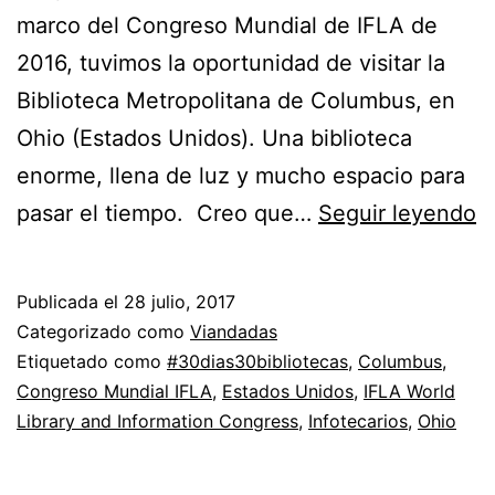
marco del Congreso Mundial de IFLA de
2016, tuvimos la oportunidad de visitar la
Biblioteca Metropolitana de Columbus, en
Ohio (Estados Unidos). Una biblioteca
enorme, llena de luz y mucho espacio para
D
pasar el tiempo. Creo que…
Seguir leyendo
1
B
Publicada el
28 julio, 2017
M
Categorizado como
Viandadas
d
Etiquetado como
#30dias30bibliotecas
,
Columbus
,
Congreso Mundial IFLA
,
Estados Unidos
,
IFLA World
C
Library and Information Congress
,
Infotecarios
,
Ohio
O
#