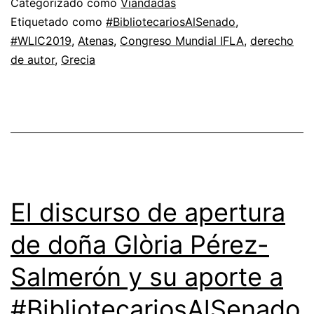
Categorizado como
Viandadas
Etiquetado como
#BibliotecariosAlSenado
,
#WLIC2019
,
Atenas
,
Congreso Mundial IFLA
,
derecho
de autor
,
Grecia
El discurso de apertura
de doña Glòria Pérez-
Salmerón y su aporte a
#BibliotecariosAlSenado