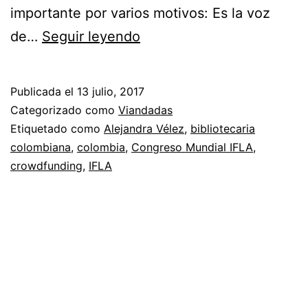
importante por varios motivos: Es la voz
Crowdfunding
de…
Seguir leyendo
por
bibliotecaria
Publicada el
13 julio, 2017
colombiana
Categorizado como
Viandadas
Etiquetado como
Alejandra Vélez
,
bibliotecaria
colombiana
,
colombia
,
Congreso Mundial IFLA
,
crowdfunding
,
IFLA