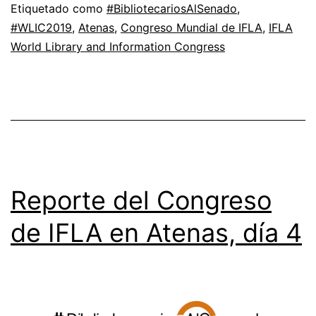
Etiquetado como
#BibliotecariosAlSenado
,
#WLIC2019
,
Atenas
,
Congreso Mundial de IFLA
,
IFLA
World Library and Information Congress
Reporte del Congreso
de IFLA en Atenas, día 4