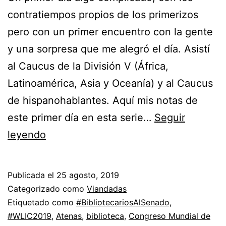
contratiempos propios de los primerizos
pero con un primer encuentro con la gente
y una sorpresa que me alegró el día. Asistí
al Caucus de la División V (África,
Latinoamérica, Asia y Oceanía) y al Caucus
de hispanohablantes. Aquí mis notas de
este primer día en esta serie…
Seguir
Reporte
leyendo
del
Congreso
Publicada el
25 agosto, 2019
de
Categorizado como
Viandadas
IFLA
Etiquetado como
#BibliotecariosAlSenado
,
#WLIC2019
,
Atenas
,
biblioteca
,
Congreso Mundial de
en