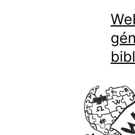
Web
gén
bib