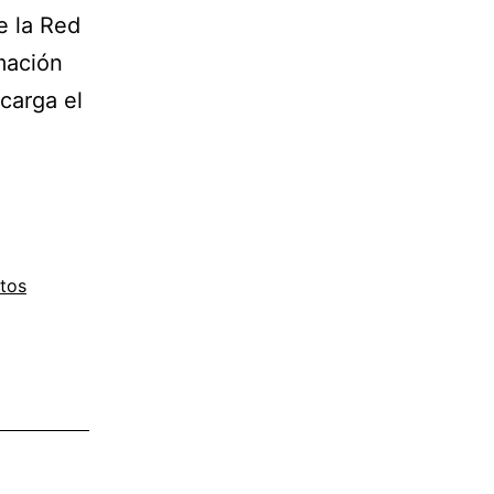
e la Red
mación
carga el
tos