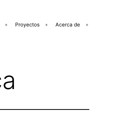
Proyectos
Acerca de
Abrir
Abrir
Abrir
el
el
el
menú
menú
menú
ca