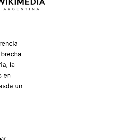
rencia
a brecha
a, la
s en
desde un
ar
,