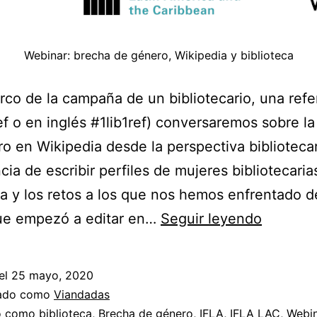
Webinar: brecha de género, Wikipedia y biblioteca
rco de la campaña de un bibliotecario, una refe
ef o en inglés #1lib1ref) conversaremos sobre l
o en Wikipedia desde la perspectiva bibliotecari
cia de escribir perfiles de mujeres bibliotecaria
a y los retos a los que nos hemos enfrentado 
Webinar
ue empezó a editar en…
Seguir leyendo
sobre
brecha
el
25 mayo, 2020
de
zado como
Viandadas
género,
do como
biblioteca
,
Brecha de género
,
IFLA
,
IFLA LAC
,
Webin