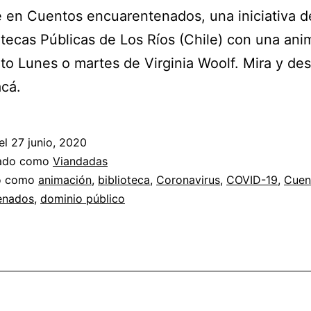
é en Cuentos encuarentenados, una iniciativa d
otecas Públicas de Los Ríos (Chile) con una ani
to Lunes o martes de Virginia Woolf. Mira y des
cá.
el
27 junio, 2020
zado como
Viandadas
do como
animación
,
biblioteca
,
Coronavirus
,
COVID-19
,
Cuen
enados
,
dominio público