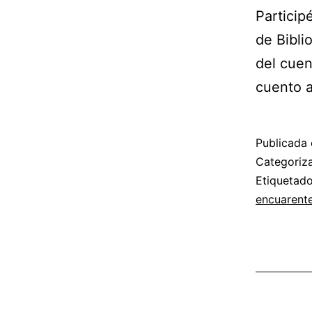
Particip
de Bibli
del cuen
cuento a
Publicada 
Categori
Etiqueta
encuarent