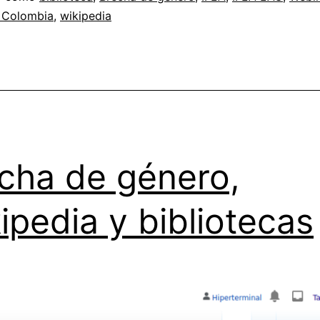
 Colombia
,
wikipedia
Wikiped
y
bibliote
cha de género,
ipedia y bibliotecas