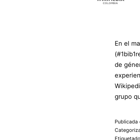
En el ma
(#1bib1r
de géner
experien
Wikipedi
grupo q
Publicada 
Categori
Etiqueta