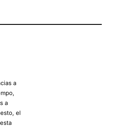
acias a
iempo,
s a
esto, el
 esta