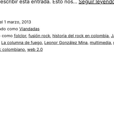
escribir esta entrada. Esto nos…
Seguir leyend
el
1 marzo, 2013
zado como
Viandadas
do como
folclor
,
fusión rock
,
historia del rock en colombia
,
J
,
La columna de fuego
,
Leonor González Mina
,
multimedia
,
k colombiano
,
web 2.0