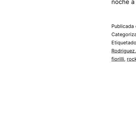
noche a 
Publicada 
Categori
Etiqueta
Rodriguez
fiorilli
,
roc