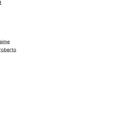
Columna
o
de
Fuego
aime
roberto