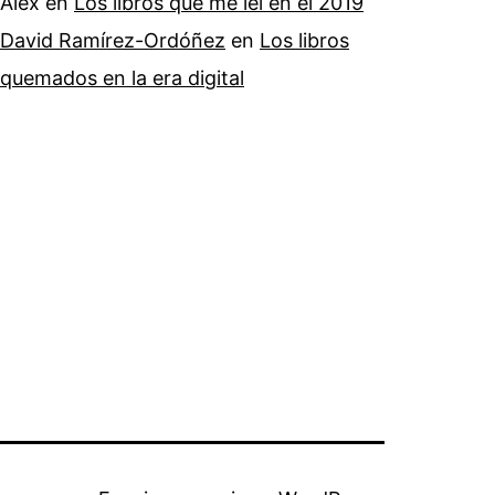
Alex
en
Los libros que me leí en el 2019
David Ramírez-Ordóñez
en
Los libros
quemados en la era digital