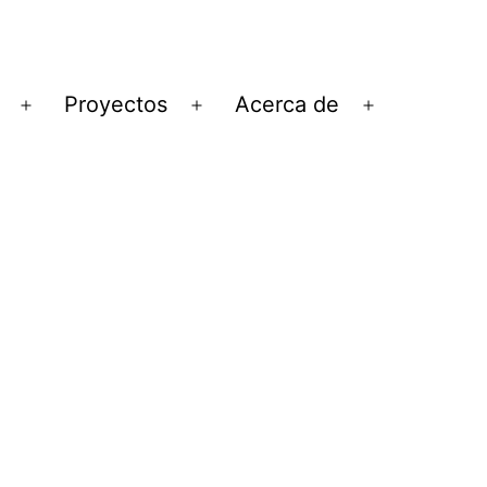
Proyectos
Acerca de
Abrir
Abrir
Abrir
el
el
el
menú
menú
menú