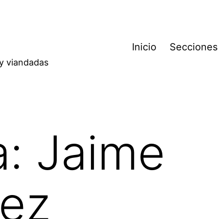
Inicio
Secciones
 y viandadas
a:
Jaime
uez