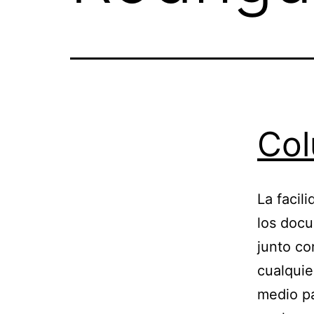
Col
La facil
los docu
junto co
cualquie
medio pa