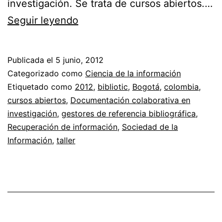
investigación. Se trata de cursos abiertos.…
Talleres
Seguir leyendo
de
Bibliotic
Publicada el
5 junio, 2012
2012
Categorizado como
Ciencia de la información
Etiquetado como
2012
,
bibliotic
,
Bogotá
,
colombia
,
cursos abiertos
,
Documentación colaborativa en
investigación
,
gestores de referencia bibliográfica
,
Recuperación de información
,
Sociedad de la
Información
,
taller