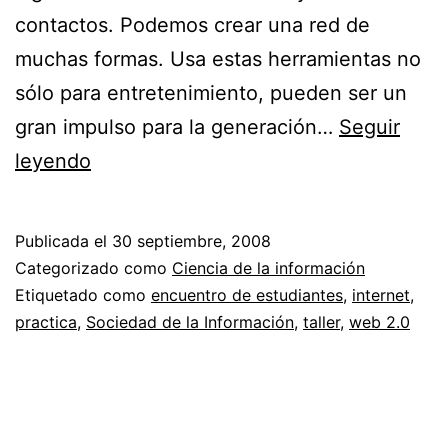
contactos. Podemos crear una red de
muchas formas. Usa estas herramientas no
sólo para entretenimiento, pueden ser un
gran impulso para la generación…
Seguir
Web
leyendo
social
para
Publicada el
30 septiembre, 2008
difundir
Categorizado como
Ciencia de la información
el
Etiquetado como
encuentro de estudiantes
,
internet
,
practica
,
Sociedad de la Información
,
taller
,
web 2.0
conocimiento
//
Taller
práctico