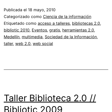
2.0
Publicada el
18 mayo, 2010
//
Categorizado como
Ciencia de la información
Bibl
Etiquetado como
acceso a talleres
,
bibliotecas 2.0
,
bibliotic 2010
,
Eventos
,
gratis
,
herramientas 2.0
,
20
Medellín
,
multimedia
,
Sociedad de la Información
,
taller
,
web 2.0
,
web social
Taller Biblioteca 2.0 //
Bibliotic 2009