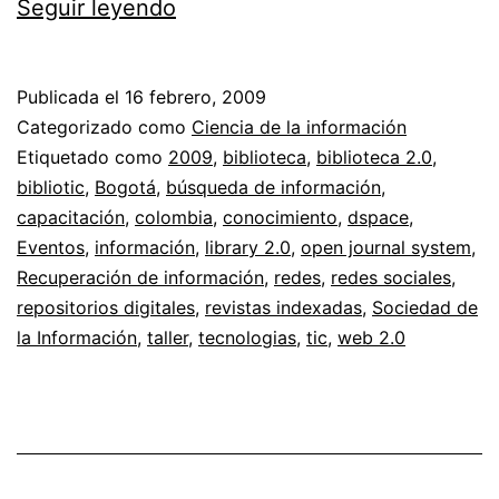
Primer
Seguir leyendo
encuentro
de
Publicada el
16 febrero, 2009
bibliotecas
Categorizado como
Ciencia de la información
en
Etiquetado como
2009
,
biblioteca
,
biblioteca 2.0
,
bibliotic
,
Bogotá
,
búsqueda de información
,
tecnologías
capacitación
,
colombia
,
conocimiento
,
dspace
,
de
Eventos
,
información
,
library 2.0
,
open journal system
,
información
Recuperación de información
,
redes
,
redes sociales
,
repositorios digitales
y
,
revistas indexadas
,
Sociedad de
la Información
,
taller
,
tecnologias
,
tic
,
web 2.0
comunicación
//
Talleres
Bibliotic
2009