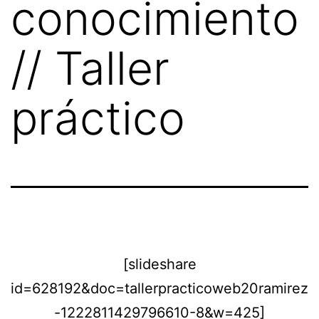
conocimiento
// Taller
práctico
[slideshare
id=628192&doc=tallerpracticoweb20ramirez
-1222811429796610-8&w=425]