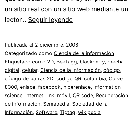
un sitio real con un sitio web mediante un
Semapedia.org
lector…
Seguir leyendo
//
Enlazando
Publicada el
2 diciembre, 2008
la
Categorizado como
Ciencia de la información
realidad
Etiquetado como
2D
,
BeeTagg
,
blackberry
,
brecha
digital
,
celular
,
Ciencia de la Información
,
código
,
con
código de barras 2D
,
codigo QR
,
colombia
,
Curve
la
8300
,
enlace
,
facebook
,
hiperenlace
,
information
web
science
,
internet
,
link
,
móvil
,
QR code
,
Recuperación
de información
,
Semapedia
,
Sociedad de la
mediante
Información
,
Software
,
Tigtag
,
wikipedia
móviles