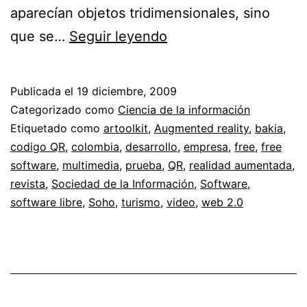
aparecían objetos tridimensionales, sino
Probando
que se…
Seguir leyendo
la
realidad
Publicada el
19 diciembre, 2009
aumentada
Categorizado como
Ciencia de la información
en
Etiquetado como
artoolkit
,
Augmented reality
,
bakia
,
codigo QR
,
colombia
,
desarrollo
,
empresa
,
free
,
free
la
software
,
multimedia
,
prueba
,
QR
,
realidad aumentada
,
revista
revista
,
Sociedad de la Información
,
Software
,
Soho
software libre
,
Soho
,
turismo
,
video
,
web 2.0