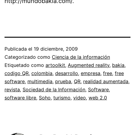
http://mundobakia.com/.
Publicada el
19 diciembre, 2009
Categorizado como
Ciencia de la información
Etiquetado como
artoolkit
,
Augmented reality
,
bakia
,
codigo QR
,
colombia
,
desarrollo
,
empresa
,
free
,
free
software
,
multimedia
,
prueba
,
QR
,
realidad aumentada
,
revista
,
Sociedad de la Información
,
Software
,
software libre
,
Soho
,
turismo
,
video
,
web 2.0