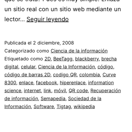
un sitio real con un sitio web mediante un
Semapedia.org
lector…
Seguir leyendo
//
Enlazando
Publicada el
2 diciembre, 2008
la
Categorizado como
Ciencia de la información
realidad
Etiquetado como
2D
,
BeeTagg
,
blackberry
,
brecha
digital
,
celular
,
Ciencia de la Información
,
código
,
con
código de barras 2D
,
codigo QR
,
colombia
,
Curve
la
8300
,
enlace
,
facebook
,
hiperenlace
,
information
web
science
,
internet
,
link
,
móvil
,
QR code
,
Recuperación
de información
,
Semapedia
,
Sociedad de la
mediante
Información
,
Software
,
Tigtag
,
wikipedia
móviles