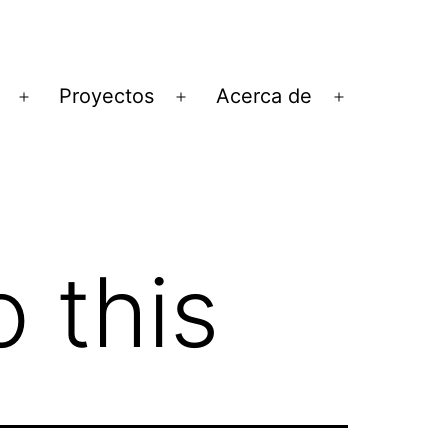
Proyectos
Acerca de
Abrir
Abrir
Abrir
el
el
el
menú
menú
menú
o this