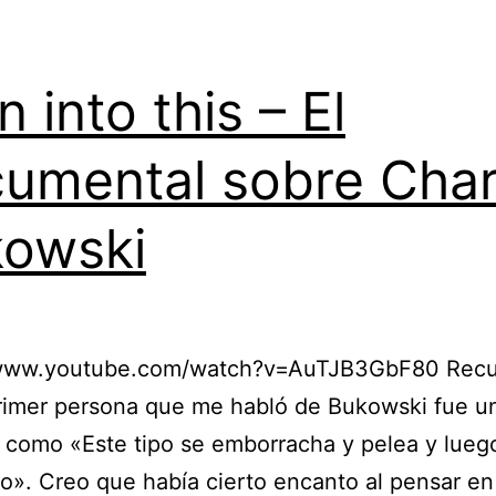
n into this – El
umental sobre Char
owski
/www.youtube.com/watch?v=AuTJB3GbF80 Rec
rimer persona que me habló de Bukowski fue un
o como «Este tipo se emborracha y pelea y lueg
o». Creo que había cierto encanto al pensar en