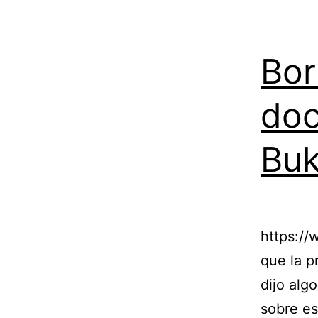
Bor
doc
Buk
https:/
que la p
dijo alg
sobre es