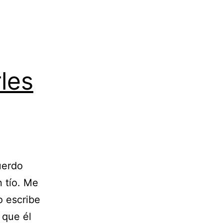
les
uerdo
 tío. Me
o escribe
 que él