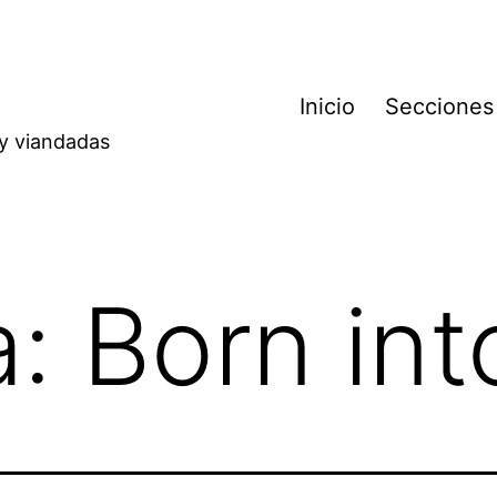
Inicio
Secciones
 y viandadas
a:
Born int