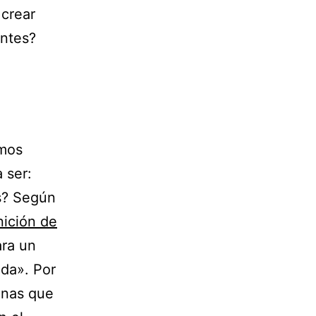
 crear
antes?
amos
 ser:
s? Según
nición de
ara un
ada». Por
nas que