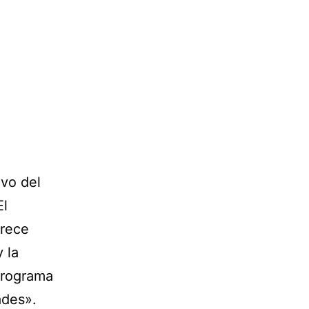
ivo del
El
frece
 la
 programa
ades».