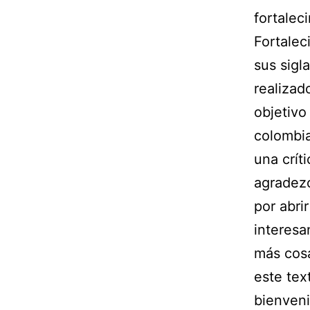
fortalec
Fortalec
sus sigl
realizad
objetivo
colombia
una crít
agradezc
por abri
interesa
más cosa
este tex
bienveni