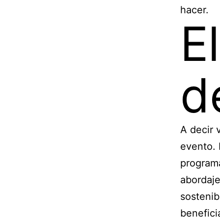
hacer.
E
d
A decir 
evento. 
programa
abordaje
sostenib
benefici