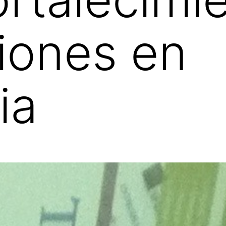
iones en
ia