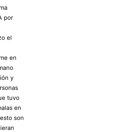
ama
A por
zo el
rme en
emano
ión y
ersonas
ue tuvo
malas en
uesto son
uieran