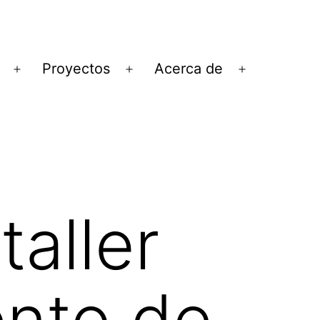
Proyectos
Acerca de
Abrir
Abrir
Abrir
el
el
el
menú
menú
menú
taller
ento de