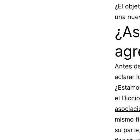
¿El obje
una nuev
¿As
agr
Antes de
aclarar 
¿Estamo
el Dicci
asociaci
mismo fi
su parte