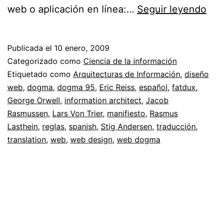
W
web o aplicación en línea:…
Seguir leyendo
D
//
Publicada el
10 enero, 2009
Ra
Categorizado como
Ciencia de la información
e
Etiquetado como
Arquitecturas de Información
,
diseño
web
,
dogma
,
dogma 95
,
Eric Reiss
,
español
,
fatdux
,
el
George Orwell
,
information architect
,
Jacob
di
Rasmussen
,
Lars Von Trier
,
manifiesto
,
Rasmus
w
Lasthein
,
reglas
,
spanish
,
Stig Andersen
,
traducción
,
translation
,
web
,
web design
,
web dogma