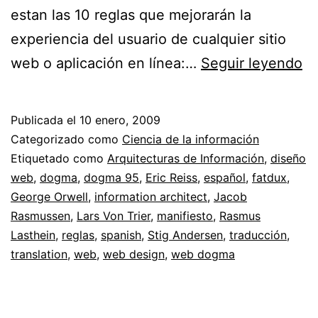
estan las 10 reglas que mejorarán la
experiencia del usuario de cualquier sitio
W
web o aplicación en línea:…
Seguir leyendo
D
//
Publicada el
10 enero, 2009
Ra
Categorizado como
Ciencia de la información
e
Etiquetado como
Arquitecturas de Información
,
diseño
web
,
dogma
,
dogma 95
,
Eric Reiss
,
español
,
fatdux
,
el
George Orwell
,
information architect
,
Jacob
di
Rasmussen
,
Lars Von Trier
,
manifiesto
,
Rasmus
w
Lasthein
,
reglas
,
spanish
,
Stig Andersen
,
traducción
,
translation
,
web
,
web design
,
web dogma