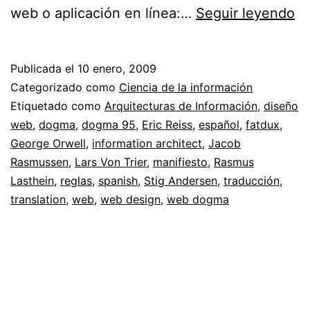
W
web o aplicación en línea:…
Seguir leyendo
D
//
Publicada el
10 enero, 2009
Ra
Categorizado como
Ciencia de la información
e
Etiquetado como
Arquitecturas de Información
,
diseño
web
,
dogma
,
dogma 95
,
Eric Reiss
,
español
,
fatdux
,
el
George Orwell
,
information architect
,
Jacob
di
Rasmussen
,
Lars Von Trier
,
manifiesto
,
Rasmus
w
Lasthein
,
reglas
,
spanish
,
Stig Andersen
,
traducción
,
translation
,
web
,
web design
,
web dogma