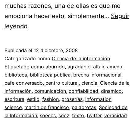
muchas razones, una de ellas es que me
emociona hacer esto, simplemente…
Seguir
Comunicación
leyendo
de
la
Publicada el
12 diciembre, 2008
ciencia
Categorizado como
Ciencia de la información
//
Etiquetado como
aburrido
,
agradable
,
altair
,
ameno
,
biblioteca
,
biblioteca publica
,
brecha informacional
,
Estilos
cafe conversado
,
centro cultural
,
ciencia
,
Ciencia de la
de
Información
,
comunicación
,
confiabilidad
,
dinamico
,
escritura
escritura
,
estilo
,
fashion
,
groserías
,
information
science
,
martin de francisco
y
,
palabrotas
,
Sociedad de
la Información
,
soeces
,
soez
,
texto
,
twitter
,
veracidad
lectura