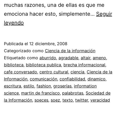
muchas razones, una de ellas es que me
emociona hacer esto, simplemente…
Seguir
Comunicación
leyendo
de
la
Publicada el
12 diciembre, 2008
ciencia
Categorizado como
Ciencia de la información
//
Etiquetado como
aburrido
,
agradable
,
altair
,
ameno
,
biblioteca
,
biblioteca publica
,
brecha informacional
,
Estilos
cafe conversado
,
centro cultural
,
ciencia
,
Ciencia de la
de
Información
,
comunicación
,
confiabilidad
,
dinamico
,
escritura
escritura
,
estilo
,
fashion
,
groserías
,
information
science
,
martin de francisco
y
,
palabrotas
,
Sociedad de
la Información
,
soeces
,
soez
,
texto
,
twitter
,
veracidad
lectura