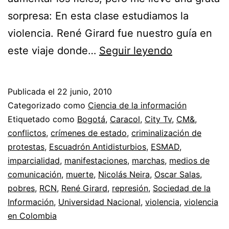
sorpresa: En esta clase estudiamos la
violencia. René Girard fue nuestro guía en
El
este viaje donde…
Seguir leyendo
Escuadrón
Móvil
Publicada el
22 junio, 2010
Anti
Categorizado como
Ciencia de la información
Disturbios
Etiquetado como
Bogotá
,
Caracol
,
City Tv
,
CM&
,
conflictos
,
crímenes de estado
,
criminalización de
(ESMAD)
protestas
,
Escuadrón Antidisturbios
,
ESMAD
,
como
imparcialidad
,
manifestaciones
,
marchas
,
medios de
ente
comunicación
,
muerte
,
Nicolás Neira
,
Oscar Salas
,
pobres
,
RCN
,
René Girard
,
represión
,
Sociedad de la
controlador
Información
,
Universidad Nacional
,
violencia
,
violencia
violento
en Colombia
de