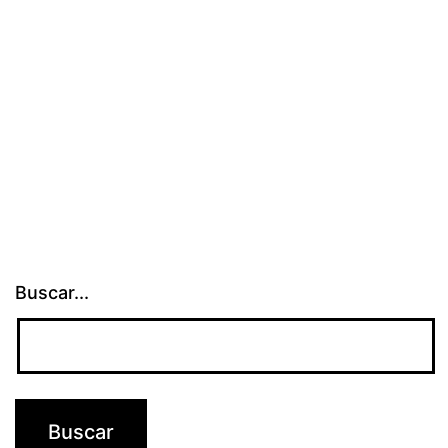
la
sociedad
Buscar...