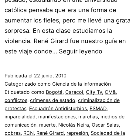
católica pensaba que era una forma de
aumentar los fieles, pero me llevé una grata
sorpresa: En esta clase estudiamos la
violencia. René Girard fue nuestro guía en
El
este viaje donde…
Seguir leyendo
Escuadrón
Móvil
Publicada el
22 junio, 2010
Anti
Categorizado como
Ciencia de la información
Disturbios
Etiquetado como
Bogotá
,
Caracol
,
City Tv
,
CM&
,
conflictos
,
crímenes de estado
,
criminalización de
(ESMAD)
protestas
,
Escuadrón Antidisturbios
,
ESMAD
,
como
imparcialidad
,
manifestaciones
,
marchas
,
medios de
ente
comunicación
,
muerte
,
Nicolás Neira
,
Oscar Salas
,
pobres
,
RCN
,
René Girard
,
represión
,
Sociedad de la
controlador