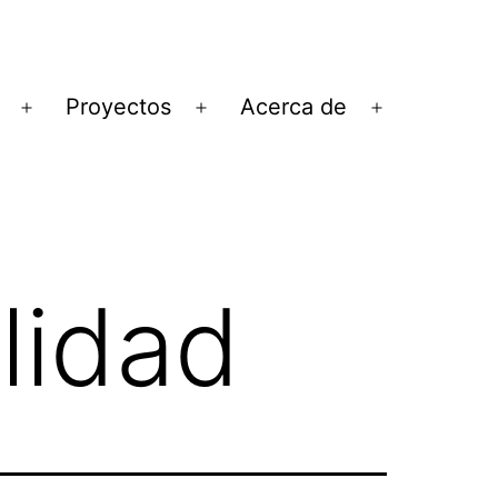
Proyectos
Acerca de
Abrir
Abrir
Abrir
el
el
el
menú
menú
menú
lidad