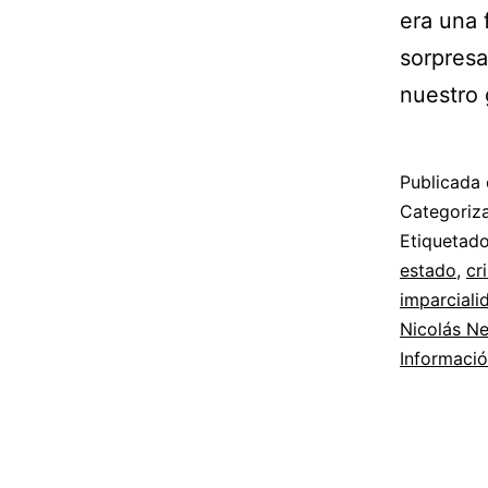
era una 
sorpresa
nuestro 
Publicada 
Categori
Etiqueta
estado
,
cr
imparciali
Nicolás Ne
Informaci