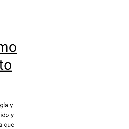
i
omo
to
gía y
ido y
ba que