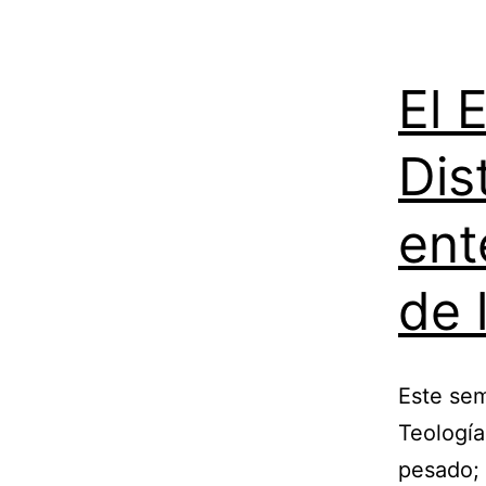
El 
Dis
ent
de 
Este sem
Teología
pesado; 