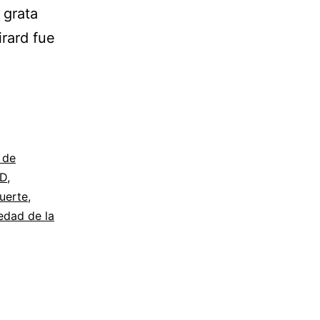
 grata
irard fue
adrón
rbios
 de
D
,
AD)
uerte
,
edad de la
olador
nto