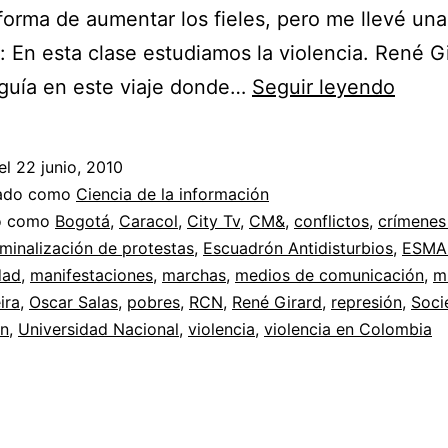
forma de aumentar los fieles, pero me llevé una
: En esta clase estudiamos la violencia. René G
El
guía en este viaje donde…
Seguir leyendo
Escu
Móvil
el
22 junio, 2010
Anti
zado como
Ciencia de la información
Distu
do como
Bogotá
,
Caracol
,
City Tv
,
CM&
,
conflictos
,
crímenes
iminalización de protestas
,
Escuadrón Antidisturbios
,
ESMA
(ESM
dad
,
manifestaciones
,
marchas
,
medios de comunicación
,
m
como
ira
,
Oscar Salas
,
pobres
,
RCN
,
René Girard
,
represión
,
Soci
ente
ón
,
Universidad Nacional
,
violencia
,
violencia en Colombia
contr
viole
de