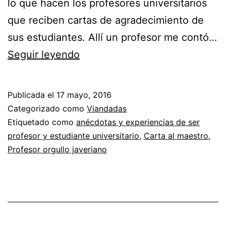
lo que hacen los profesores universitarios
que reciben cartas de agradecimiento de
sus estudiantes. Allí un profesor me contó…
Un
Seguir leyendo
par
de
Publicada el
17 mayo, 2016
cartas
Categorizado como
Viandadas
al
Etiquetado como
anécdotas y experiencias de ser
profesor y estudiante universitario
,
Carta al maestro
,
profesor
Profesor orgullo javeriano
más.
¡Gracias!