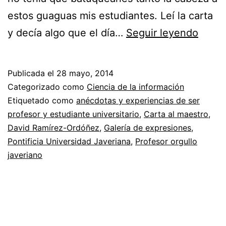
estos guaguas mis estudiantes. Leí la carta
Agrad
y decía algo que el día…
Seguir leyendo
a
la
Publicada el
28 mayo, 2014
carta
Categorizado como
Ciencia de la información
«Prof
Etiquetado como
anécdotas y experiencias de ser
profesor y estudiante universitario
,
Carta al maestro
,
orgull
David Ramírez-Ordóñez
,
Galería de expresiones
,
javer
Pontificia Universidad Javeriana
,
Profesor orgullo
javeriano