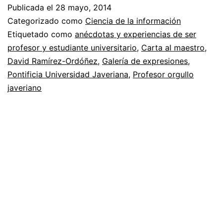
la
Publicada el
28 mayo, 2014
carta
Categorizado como
Ciencia de la información
«Prof
Etiquetado como
anécdotas y experiencias de ser
profesor y estudiante universitario
,
Carta al maestro
,
orgull
David Ramírez-Ordóñez
,
Galería de expresiones
,
javer
Pontificia Universidad Javeriana
,
Profesor orgullo
javeriano