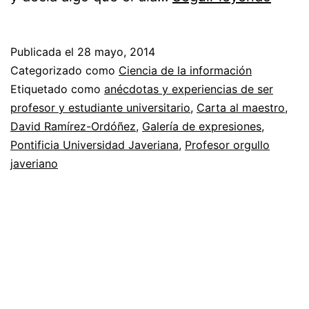
a
la
Publicada el
28 mayo, 2014
carta
Categorizado como
Ciencia de la información
«Prof
Etiquetado como
anécdotas y experiencias de ser
profesor y estudiante universitario
,
Carta al maestro
,
orgull
David Ramírez-Ordóñez
,
Galería de expresiones
,
javer
Pontificia Universidad Javeriana
,
Profesor orgullo
javeriano