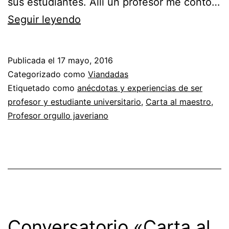
sus estudiantes. Allí un profesor me contó…
Un
Seguir leyendo
par
de
Publicada el
17 mayo, 2016
cartas
Categorizado como
Viandadas
al
Etiquetado como
anécdotas y experiencias de ser
profesor y estudiante universitario
,
Carta al maestro
,
profesor
Profesor orgullo javeriano
más.
¡Gracias!
Conversatorio «Carta al