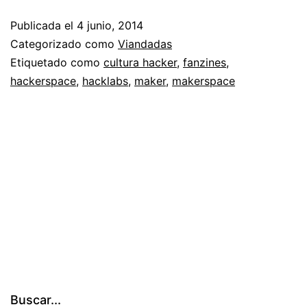
el
Publicada el
4 junio, 2014
LabCI
Categorizado como
Viandadas
4:
Etiquetado como
cultura hacker
,
fanzines
,
hackerspace
,
hacklabs
,
maker
,
makerspace
Taller
de
Fanzines
Buscar...