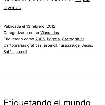
Satán,
leyendo
el
primero
Publicada el
13 febrero, 2012
Categorizado como
Viandadas
Etiquetado como
2005
,
Bogotá
,
Cartografías
,
Cartografías gráficas
,
estencil
,
fusagasuga
,
Jesús
,
Satán
,
stencil
Etiquetando el mundo