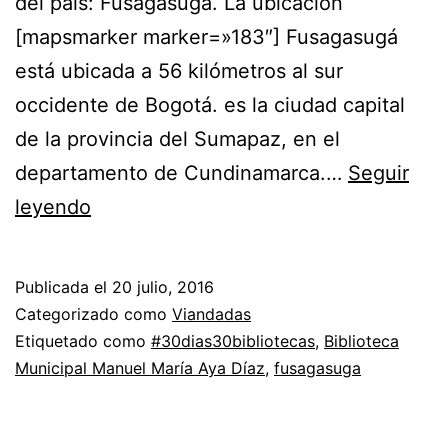
del país: Fusagasugá. La ubicación
[mapsmarker marker=»183″] Fusagasugá
está ubicada a 56 kilómetros al sur
occidente de Bogotá. es la ciudad capital
de la provincia del Sumapaz, en el
departamento de Cundinamarca.…
Seguir
Día
leyendo
10:
Biblioteca
Publicada el
20 julio, 2016
pública
Categorizado como
Viandadas
Manuel
Etiquetado como
#30dias30bibliotecas
,
Biblioteca
Municipal Manuel María Aya Díaz
,
fusagasuga
María
Aya
Díaz