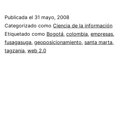
el
mundo
Publicada el
31 mayo, 2008
con
Categorizado como
Ciencia de la información
Tagzani
Etiquetado como
Bogotá
,
colombia
,
empresas
,
fusagasuga
,
geoposicionamiento
,
santa marta
,
//
tagzania
,
web 2.0
Mis
lugares
de
trabajo