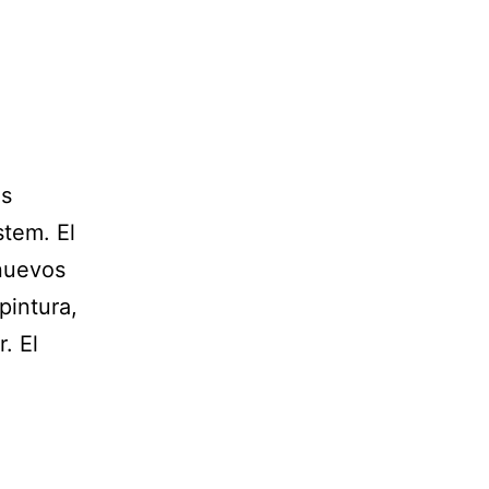
os
stem. El
 nuevos
pintura,
. El