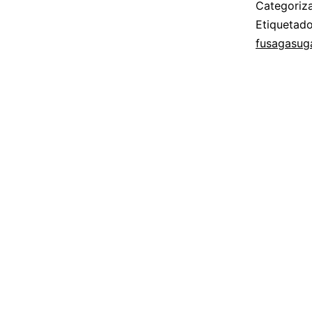
Categori
Etiqueta
fusagasug