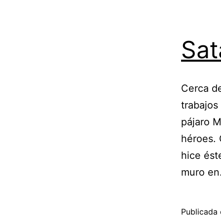
Sat
Cerca de
trabajos
pájaro M
héroes. 
hice ést
muro e
Publicada 