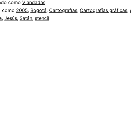
zado como
Viandadas
do como
2005
,
Bogotá
,
Cartografías
,
Cartografías gráficas
,
a
,
Jesús
,
Satán
,
stencil