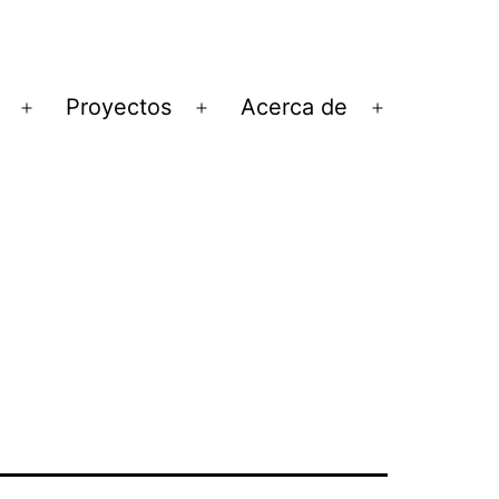
Proyectos
Acerca de
Abrir
Abrir
Abrir
el
el
el
menú
menú
menú