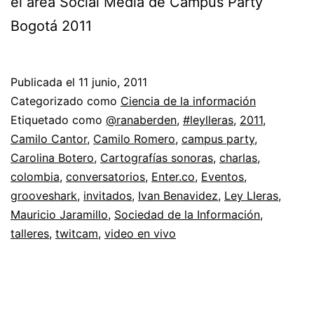
el área Social Media de Campus Party
Bogotá 2011
Publicada el
11 junio, 2011
Categorizado como
Ciencia de la información
Etiquetado como
@ranaberden
,
#leylleras
,
2011
,
Camilo Cantor
,
Camilo Romero
,
campus party
,
Carolina Botero
,
Cartografías sonoras
,
charlas
,
colombia
,
conversatorios
,
Enter.co
,
Eventos
,
grooveshark
,
invitados
,
Ivan Benavidez
,
Ley Lleras
,
Mauricio Jaramillo
,
Sociedad de la Información
,
talleres
,
twitcam
,
video en vivo