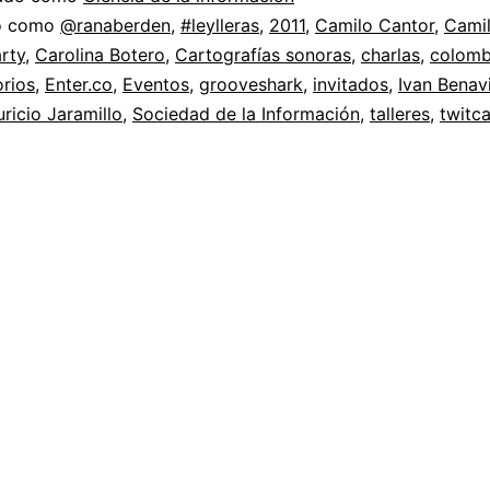
do como
@ranaberden
,
#leylleras
,
2011
,
Camilo Cantor
,
Cami
rty
,
Carolina Botero
,
Cartografías sonoras
,
charlas
,
colomb
rios
,
Enter.co
,
Eventos
,
grooveshark
,
invitados
,
Ivan Benav
ricio Jaramillo
,
Sociedad de la Información
,
talleres
,
twitc