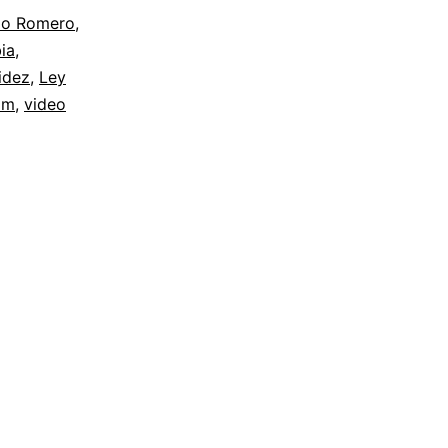
lo Romero
,
ia
,
idez
,
Ley
am
,
video