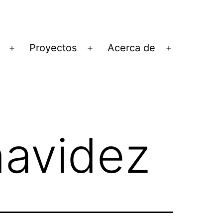
Proyectos
Acerca de
Abrir
Abrir
Abrir
el
el
el
menú
menú
menú
navidez