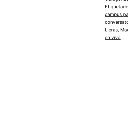
Etiqueta
campus pa
conversato
Lleras
,
Mau
en vivo