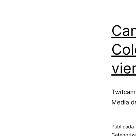
Cam
Col
vie
Twitcam 
Media d
Publicada 
Categori