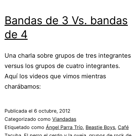
Bandas de 3 Vs. bandas
de 4
Una charla sobre grupos de tres integrantes
versus los grupos de cuatro integrantes.
Aquí los videos que vimos mientras
charábamos:
Publicada el
6 octubre, 2012
Categorizado como
Viandadas
Etiquetado como
Ángel Parra Trío
,
Beastie Boys
,
Café
Tacuba
,
El perro el cerdo y la oveja
,
grupos de rock de