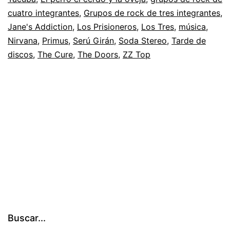
cuatro integrantes
,
Grupos de rock de tres integrantes
,
Jane's Addiction
,
Los Prisioneros
,
Los Tres
,
música
,
Nirvana
,
Primus
,
Serú Girán
,
Soda Stereo
,
Tarde de
discos
,
The Cure
,
The Doors
,
ZZ Top
Buscar...