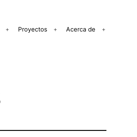
Proyectos
Acerca de
Abrir
Abrir
Abrir
el
el
el
menú
menú
menú
s