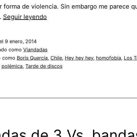
r forma de violencia. Sin embargo me parece q
Hey
…
Seguir leyendo
hey
hey
el
9 enero, 2014
y
zado como
Viandadas
la
do como
Boris Quercia
,
Chile
,
Hey hey hey
,
homofobia
,
Los T
,
polémica
,
Tarde de discos
polémica
en
Chile
sobre
el
video
das de 3 Vs. banda
de