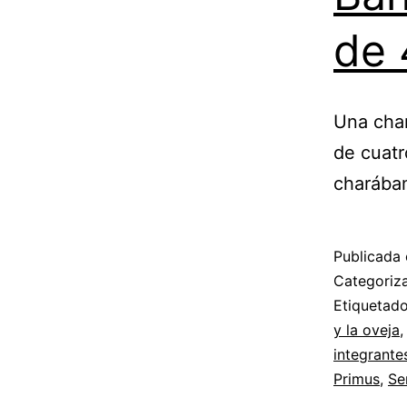
de 
Una char
de cuatr
charába
Publicada 
Categori
Etiqueta
y la oveja
integrante
Primus
,
Se