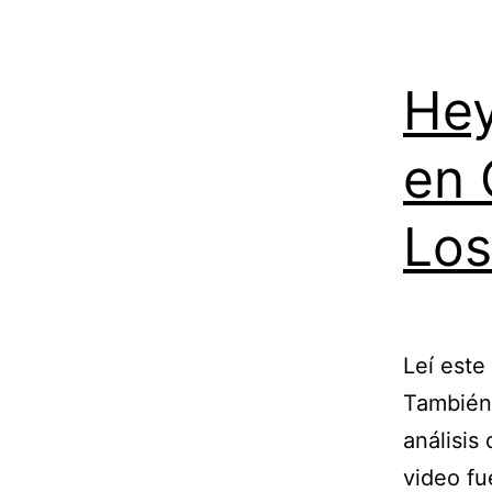
Hey
en 
Los
Leí este
También 
análisis
video fu