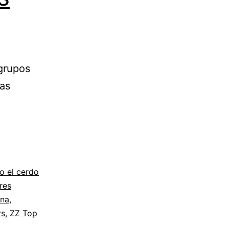
 grupos
ras
ro el cerdo
res
ana
,
rs
,
ZZ Top