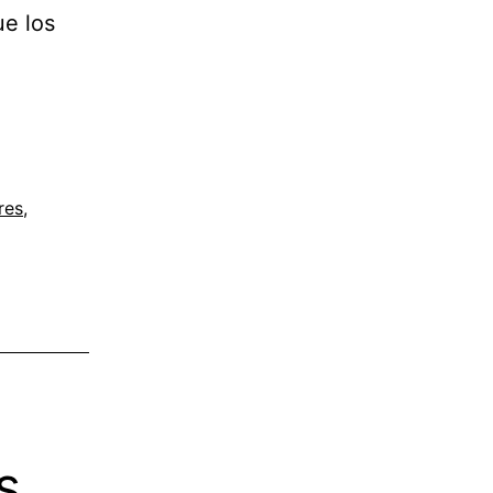
ue los
res
,
s