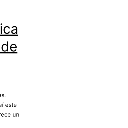
ica
 de
es.
eí este
arece un