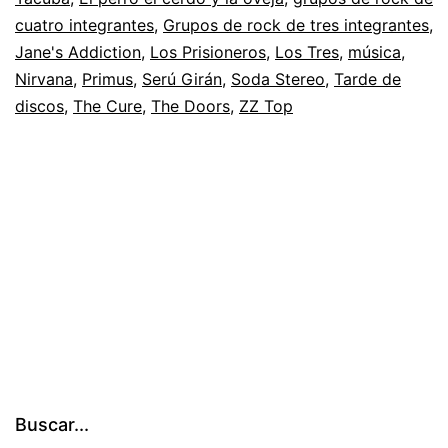
cuatro integrantes
,
Grupos de rock de tres integrantes
,
Jane's Addiction
,
Los Prisioneros
,
Los Tres
,
música
,
Nirvana
,
Primus
,
Serú Girán
,
Soda Stereo
,
Tarde de
discos
,
The Cure
,
The Doors
,
ZZ Top
Buscar...