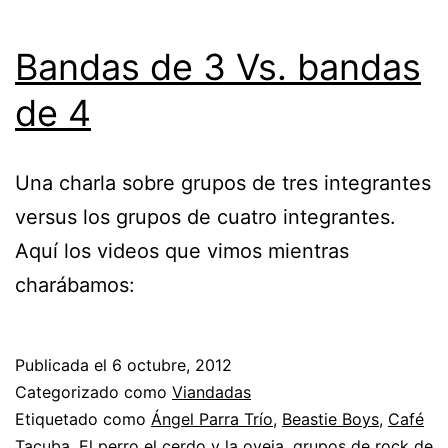
Bandas de 3 Vs. bandas
de 4
Una charla sobre grupos de tres integrantes
versus los grupos de cuatro integrantes.
Aquí los videos que vimos mientras
charábamos:
Publicada el
6 octubre, 2012
Categorizado como
Viandadas
Etiquetado como
Ángel Parra Trío
,
Beastie Boys
,
Café
Tacuba
,
El perro el cerdo y la oveja
,
grupos de rock de