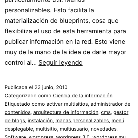
personalizables. Esto facilita la
materialización de blueprints, cosa que
flexibiliza el uso de esta herramienta para
publicar información en la red. Esto viene
muy de la mano de la idea de darle mayor
WordPress
control al…
Seguir leyendo
3.0
“Thelonious”
Publicada el
23 junio, 2010
y
Categorizado como
Ciencia de la información
la
Etiquetado como
activar multisitios
,
administrador de
contenidos
,
arquitectura de información
,
cms
,
gestor
arquitectura
de blogs
,
instalación
,
mapas personalizables
,
menú
de
desplegable
,
multisitio
,
multiusuario
,
novedades
,
información
Software
,
wordpress
,
wordpress 3.0
,
wordpress mu