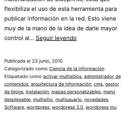
flexibiliza el uso de esta herramienta para
publicar información en la red. Esto viene
muy de la mano de la idea de darle mayor
WordPress
control al…
Seguir leyendo
3.0
“Thelonious”
Publicada el
23 junio, 2010
y
Categorizado como
Ciencia de la información
la
Etiquetado como
activar multisitios
,
administrador de
contenidos
,
arquitectura de información
,
cms
,
gestor
arquitectura
de blogs
,
instalación
,
mapas personalizables
,
menú
de
desplegable
,
multisitio
,
multiusuario
,
novedades
,
información
Software
,
wordpress
,
wordpress 3.0
,
wordpress mu