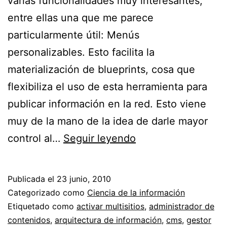
varias funcionalidades muy interesantes,
entre ellas una que me parece
particularmente útil: Menús
personalizables. Esto facilita la
materialización de blueprints, cosa que
flexibiliza el uso de esta herramienta para
publicar información en la red. Esto viene
muy de la mano de la idea de darle mayor
WordPress
control al…
Seguir leyendo
3.0
“Thelonious”
Publicada el
23 junio, 2010
y
Categorizado como
Ciencia de la información
la
Etiquetado como
activar multisitios
,
administrador de
contenidos
,
arquitectura de información
,
cms
,
gestor
arquitectura