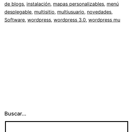
de blogs
,
instalación
,
mapas personalizables
,
menú
de
desplegable
,
multisitio
,
multiusuario
,
novedades
,
información
Software
,
wordpress
,
wordpress 3.0
,
wordpress mu
Buscar...