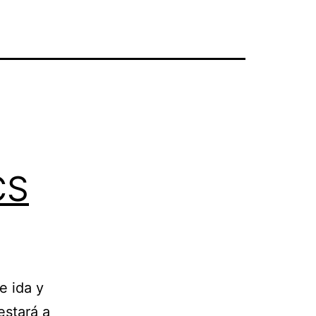
CS
e ida y
estará a