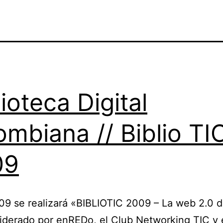
lioteca Digital
ombiana // Biblio TI
09
09 se realizará «BIBLIOTIC 2009 – La web 2.0 d
liderado por enREDo, el Club Networking TIC y 