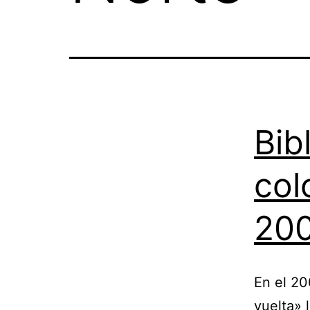
Bib
col
20
En el 20
vuelta» 