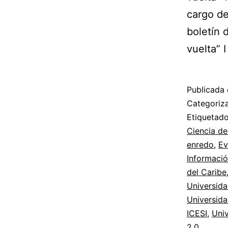
cargo de
boletín 
vuelta” 
Publicada 
Categori
Etiqueta
Ciencia de
enredo
,
Ev
Informaci
del Caribe
Universida
Universida
ICESI
,
Uni
2.0