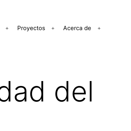
Proyectos
Acerca de
Abrir
Abrir
Abrir
el
el
el
menú
menú
menú
dad del