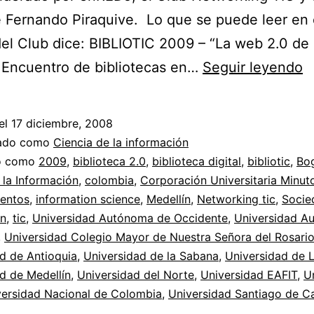
 Fernando Piraquive. Lo que se puede leer en 
del Club dice: BIBLIOTIC 2009 – “La web 2.0 de 
B
I Encuentro de bibliotecas en…
Seguir leyendo
Di
c
el
17 diciembre, 2008
//
zado como
Ciencia de la información
B
do como
2009
,
biblioteca 2.0
,
biblioteca digital
,
bibliotic
,
Bo
 la Información
,
colombia
,
Corporación Universitaria Minut
T
entos
,
information science
,
Medellín
,
Networking tic
,
Socie
2
ón
,
tic
,
Universidad Autónoma de Occidente
,
Universidad A
,
Universidad Colegio Mayor de Nuestra Señora del Rosari
d de Antioquia
,
Universidad de la Sabana
,
Universidad de L
d de Medellín
,
Universidad del Norte
,
Universidad EAFIT
,
U
versidad Nacional de Colombia
,
Universidad Santiago de Ca