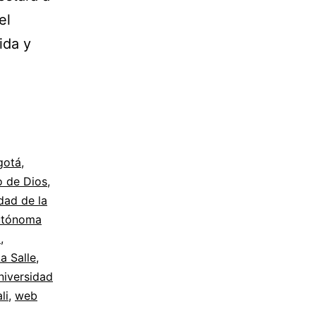
el
ida y
iblioteca
gital
olombiana
iblio
gotá
,
o de Dios
,
ICS
dad de la
009
utónoma
o
,
a Salle
,
niversidad
li
,
web