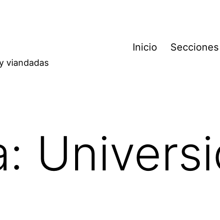
Inicio
Secciones
 y viandadas
a:
Universi