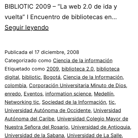
BIBLIOTIC 2009 – “La web 2.0 de ida y
vuelta” I Encuentro de bibliotecas en…
Biblioteca
Seguir leyendo
Digital
colombiana
Publicada el
17 diciembre, 2008
//
Categorizado como
Ciencia de la información
Biblio
Etiquetado como
2009
,
biblioteca 2.0
,
biblioteca
digital
,
bibliotic
,
Bogotá
,
Ciencia de la Información
,
TICS
colombia
,
Corporación Universitaria Minuto de Dios
,
2009
enredo
,
Eventos
,
information science
,
Medellín
,
Networking tic
,
Sociedad de la Información
,
tic
,
Universidad Autónoma de Occidente
,
Universidad
Autónoma del Caribe
,
Universidad Colegio Mayor de
Nuestra Señora del Rosario
,
Universidad de Antioquia
,
Universidad de la Sabana
,
Universidad de La Salle
,