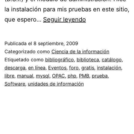
la instalación para mis pruebas en este sitio,
PMB
que espero…
Seguir leyendo
//
OPAC
Publicada el
8 septiembre, 2009
libre
Categorizado como
Ciencia de la información
Etiquetado como
bibliográfico
,
biblioteca
,
catálogo
,
descarga
,
en línea
,
Eventos
,
foro
,
gratis
,
instalación
,
libre
,
manual
,
mysql
,
OPAC
,
php
,
PMB
,
prueba
,
Software
,
unidades de información