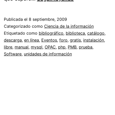
//
OPAC
Publicada el
8 septiembre, 2009
libre
Categorizado como
Ciencia de la información
Etiquetado como
bibliográfico
,
biblioteca
,
catálogo
,
descarga
,
en línea
,
Eventos
,
foro
,
gratis
,
instalación
,
libre
,
manual
,
mysql
,
OPAC
,
php
,
PMB
,
prueba
,
Software
,
unidades de información