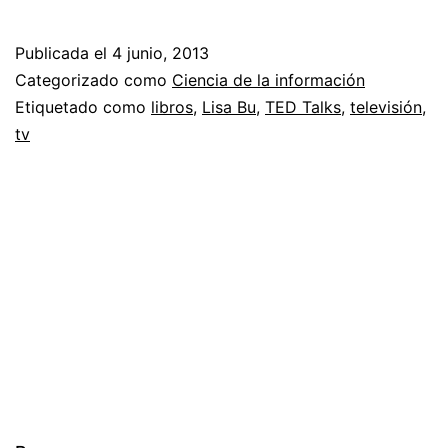
los
libros
Publicada el
4 junio, 2013
pueden
Categorizado como
Ciencia de la información
abrir
Etiquetado como
libros
,
Lisa Bu
,
TED Talks
,
televisión
,
tv
tu
mente