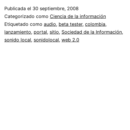
el
Publicada el
30 septiembre, 2008
La
Categorizado como
Ciencia de la información
de
Etiquetado como
audio
,
beta tester
,
colombia
,
lanzamiento
,
portal
,
sitio
,
Sociedad de la Información
,
So
sonido local
,
sonidolocal
,
web 2.0
Lo
V.