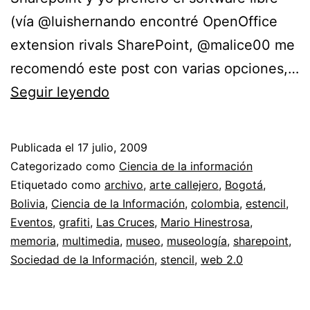
(vía @luishernando encontré OpenOffice
extension rivals SharePoint, @malice00 me
recomendó este post con varias opciones,…
La
Seguir leyendo
memoria
de
Publicada el
17 julio, 2009
los
Categorizado como
Ciencia de la información
museos
Etiquetado como
archivo
,
arte callejero
,
Bogotá
,
Bolivia
,
Ciencia de la Información
,
colombia
,
estencil
,
//
Eventos
,
grafiti
,
Las Cruces
,
Mario Hinestrosa
,
Ciencia
memoria
,
multimedia
,
museo
,
museología
,
sharepoint
,
de
Sociedad de la Información
,
stencil
,
web 2.0
la
información