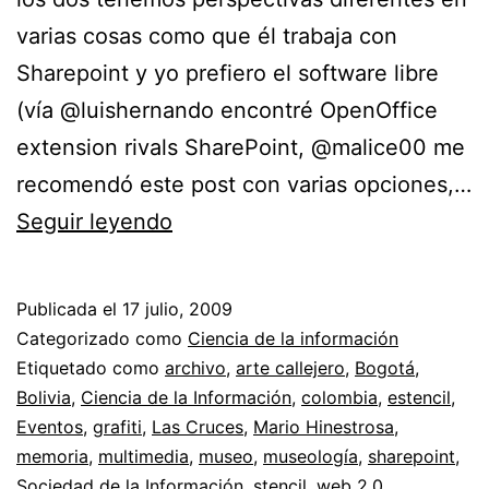
varias cosas como que él trabaja con
Sharepoint y yo prefiero el software libre
(vía @luishernando encontré OpenOffice
extension rivals SharePoint, @malice00 me
recomendó este post con varias opciones,…
La
Seguir leyendo
memoria
de
Publicada el
17 julio, 2009
los
Categorizado como
Ciencia de la información
museos
Etiquetado como
archivo
,
arte callejero
,
Bogotá
,
Bolivia
,
Ciencia de la Información
,
colombia
,
estencil
,
//
Eventos
,
grafiti
,
Las Cruces
,
Mario Hinestrosa
,
Ciencia
memoria
,
multimedia
,
museo
,
museología
,
sharepoint
,
de
Sociedad de la Información
,
stencil
,
web 2.0