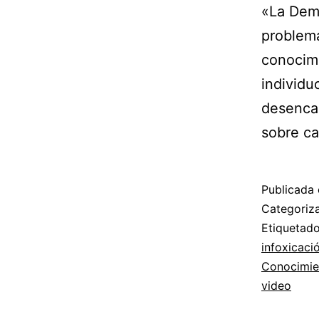
«La Demo
problema
conocim
individu
desencad
sobre c
Publicada 
Categori
Etiqueta
infoxicaci
Conocimie
video