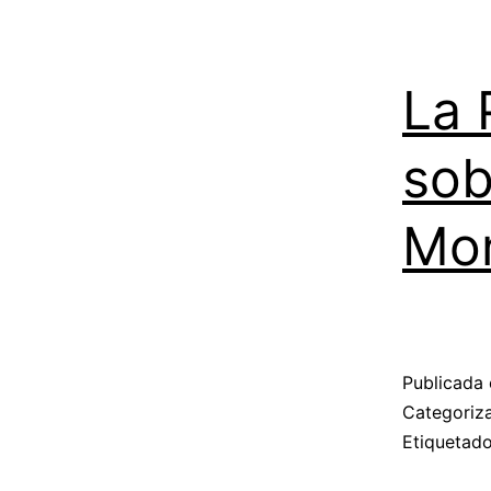
La 
sob
Mon
Publicada 
Categori
Etiqueta