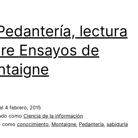
Pedantería, lectura
re Ensayos de
taigne
el
4 febrero, 2015
zado como
Ciencia de la información
do como
conocimiento
,
Montaigne
,
Pedantería
,
sabiduría