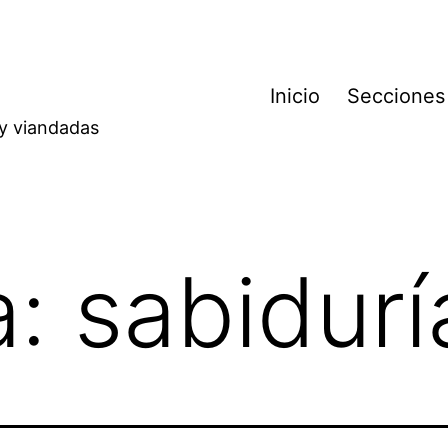
Inicio
Secciones
 y viandadas
a:
sabidurí