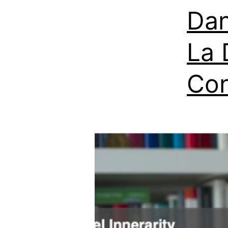
Dan
La 
Con