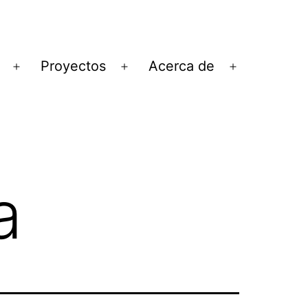
Proyectos
Acerca de
Abrir
Abrir
Abrir
el
el
el
menú
menú
menú
a