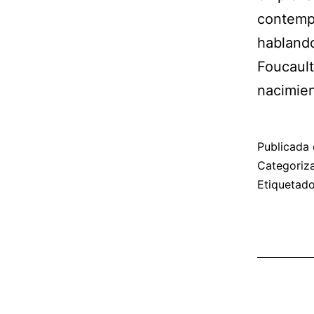
contempo
hablando
Foucault
nacimien
Publicada 
Categori
Etiqueta