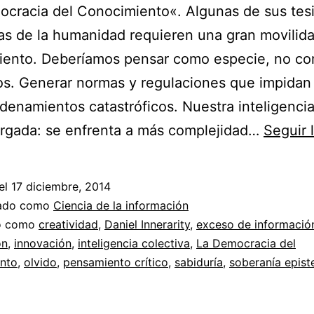
cracia del Conocimiento«. Algunas de sus tesi
s de la humanidad requieren una gran movilid
iento. Deberíamos pensar como especie, no c
os. Generar normas y regulaciones que impidan
enamientos catastróficos. Nuestra inteligencia
argada: se enfrenta a más complejidad…
Seguir 
el
17 diciembre, 2014
zado como
Ciencia de la información
do como
creatividad
,
Daniel Innerarity
,
exceso de informació
ón
,
innovación
,
inteligencia colectiva
,
La Democracia del
nto
,
olvido
,
pensamiento crítico
,
sabiduría
,
soberanía epis