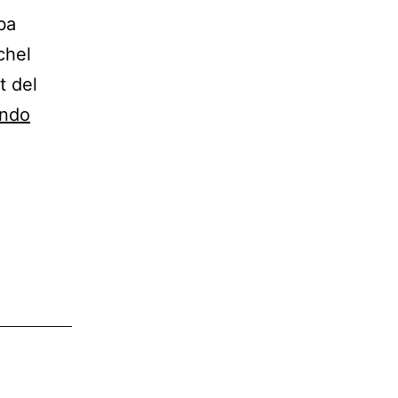
ba
chel
t del
Vida
endo
examinada